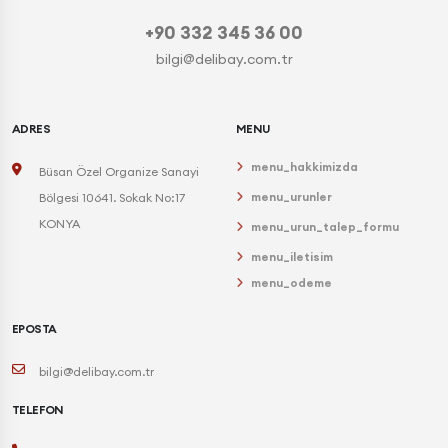
+90 332 345 36 00
bilgi@delibay.com.tr
ADRES
MENU
menu_hakkimizda
Büsan Özel Organize Sanayi
menu_urunler
Bölgesi 10641. Sokak No:17
KONYA
menu_urun_talep_formu
menu_iletisim
menu_odeme
EPOSTA
bilgi@delibay.com.tr
TELEFON