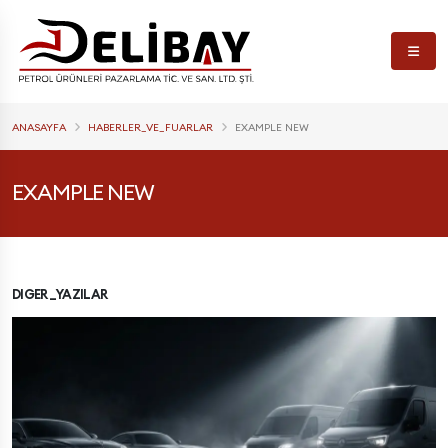
ANASAYFA
HABERLER_VE_FUARLAR
EXAMPLE NEW
EXAMPLE NEW
DIGER_YAZILAR