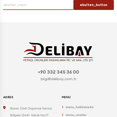
ebulten_button
+90 332 345 36 00
bilgi@delibay.com.tr
ADRES
MENU
menu_hakkimizda
Büsan Özel Organize Sanayi
menu_urunler
Bölgesi 10641. Sokak No:17