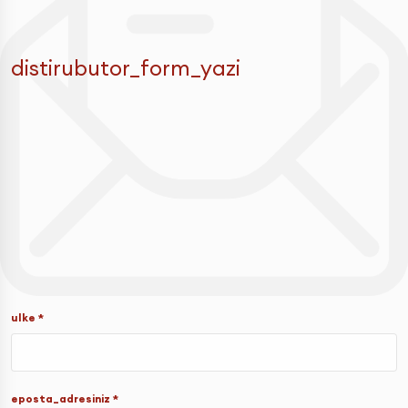
distirubutor_form_yazi
ulke *
eposta_adresiniz *