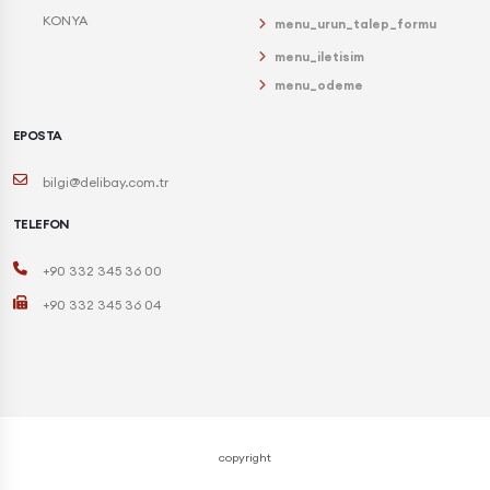
KONYA
menu_urun_talep_formu
menu_iletisim
menu_odeme
EPOSTA
bilgi@delibay.com.tr
TELEFON
+90 332 345 36 00
+90 332 345 36 04
copyright