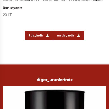
Ürün Boyutları:
20 LT
tds_indir
msds_indir
diger_urunlerimiz