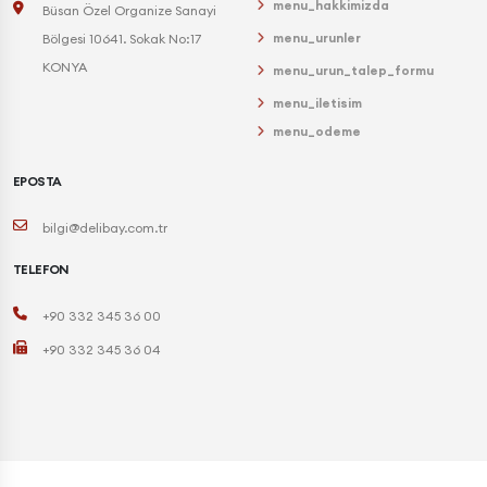
menu_hakkimizda
Büsan Özel Organize Sanayi
menu_urunler
Bölgesi 10641. Sokak No:17
KONYA
menu_urun_talep_formu
menu_iletisim
menu_odeme
EPOSTA
bilgi@delibay.com.tr
TELEFON
+90 332 345 36 00
+90 332 345 36 04