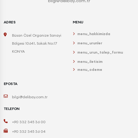
bilgi@delibay.com.tr
ADRES
MENU
menu_hakkimizda
Büsan Özel Organize Sanayi
menu_urunler
Bölgesi 10641. Sokak No:17
KONYA
menu_urun_talep_formu
menu_iletisim
menu_odeme
EPOSTA
bilgi@delibay.com.tr
TELEFON
+90 332 345 36 00
+90 332 345 36 04