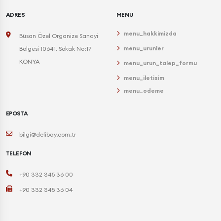
ADRES
MENU
menu_hakkimizda
Büsan Özel Organize Sanayi
menu_urunler
Bölgesi 10641. Sokak No:17
KONYA
menu_urun_talep_formu
menu_iletisim
menu_odeme
EPOSTA
bilgi@delibay.com.tr
TELEFON
+90 332 345 36 00
+90 332 345 36 04