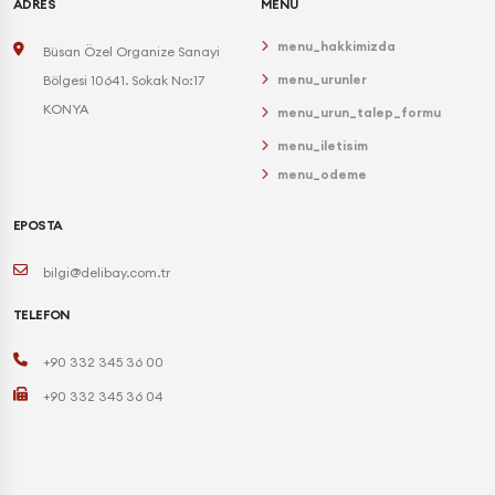
ADRES
MENU
menu_hakkimizda
Büsan Özel Organize Sanayi
menu_urunler
Bölgesi 10641. Sokak No:17
KONYA
menu_urun_talep_formu
menu_iletisim
menu_odeme
EPOSTA
bilgi@delibay.com.tr
TELEFON
+90 332 345 36 00
+90 332 345 36 04