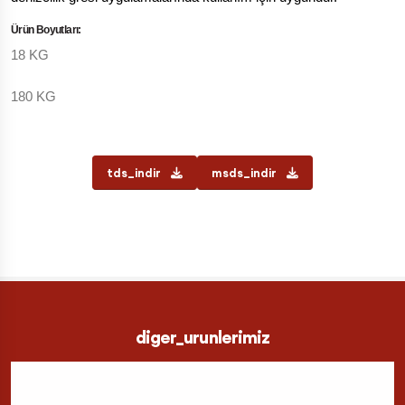
Ürün Boyutları:
18 KG
180 KG
tds_indir
msds_indir
diger_urunlerimiz