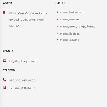
ADRES
MENU
menu_hakkimizda
Büsan Özel Organize Sanayi
menu_urunler
Bölgesi 10641. Sokak No:17
KONYA
menu_urun_talep_formu
menu_iletisim
menu_odeme
EPOSTA
bilgi@delibay.com.tr
TELEFON
+90 332 345 36 00
+90 332 345 36 04