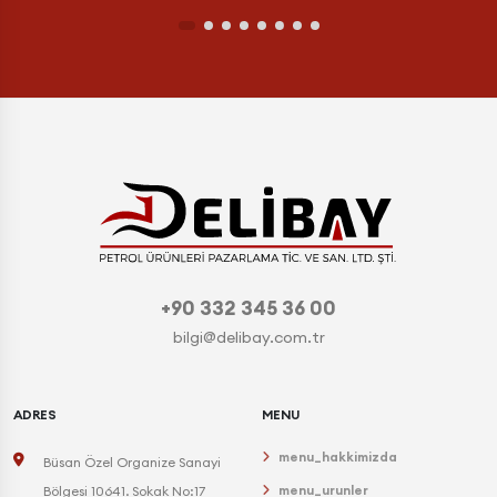
+90 332 345 36 00
bilgi@delibay.com.tr
ADRES
MENU
menu_hakkimizda
Büsan Özel Organize Sanayi
menu_urunler
Bölgesi 10641. Sokak No:17