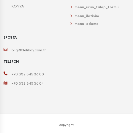
KONYA
menu_urun_talep_formu
menu_iletisim
menu_odeme
EPOSTA
bilgi@delibay.com.tr
TELEFON
+90 332 345 36 00
+90 332 345 36 04
copyright