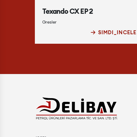
Texando CX EP 2
Gresler
_INCELE
SIMDI_INCELE