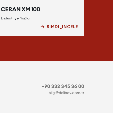
CERAN XM 100
EQUIV
Endüstriyel Yağlar
Endüstriy
SIMDI_INCELE
+90 332 345 36 00
bilgi@delibay.com.tr