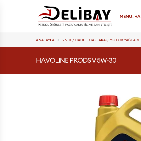
MENU_HA
ANASAYFA
BINEK / HAFIF TICARI ARAÇ MOTOR YAĞLARI
MENU_OD
HAVOLINE PRODS V 5W-30