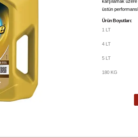
karşılamak üzere g
üstün performansl
Ürün Boyutları:
1 LT
4 LT
5 LT
180 KG