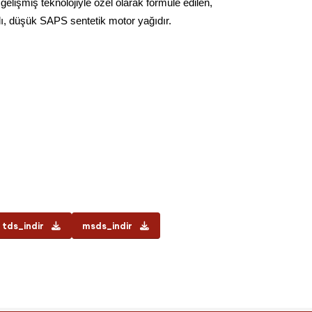
elişmiş teknolojiyle özel olarak formüle edilen,
ı, düşük SAPS sentetik motor yağıdır.
tds_indir
msds_indir