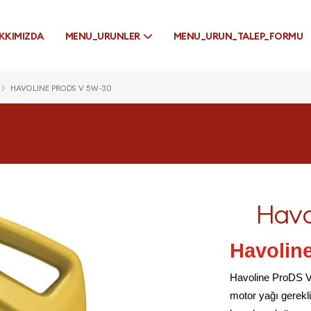
KKIMIZDA
MENU_URUNLER
MENU_URUN_TALEP_FORMU
HAVOLINE PRODS V 5W-30
EME
Havo
Havolin
Havoline ProDS 
motor yağı gereklil