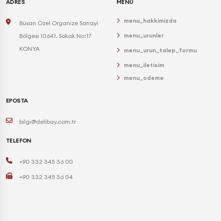
ADRES
MENU
menu_hakkimizda
Büsan Özel Organize Sanayi
menu_urunler
Bölgesi 10641. Sokak No:17
KONYA
menu_urun_talep_formu
menu_iletisim
menu_odeme
EPOSTA
bilgi@delibay.com.tr
TELEFON
+90 332 345 36 00
+90 332 345 36 04