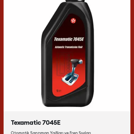
Texamatic 7045E
Otomatik Şanzıman Yağları ve Fren Sıvıları