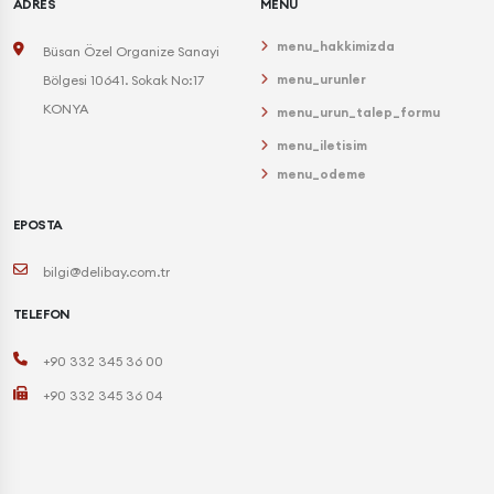
ADRES
MENU
menu_hakkimizda
Büsan Özel Organize Sanayi
menu_urunler
Bölgesi 10641. Sokak No:17
KONYA
menu_urun_talep_formu
menu_iletisim
menu_odeme
EPOSTA
bilgi@delibay.com.tr
TELEFON
+90 332 345 36 00
+90 332 345 36 04