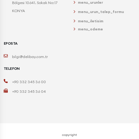
menu_urunler
Bölgesi 10641. Sokak No:17
KONYA
menu_urun_talep_formu
menu_iletisim
menu_odeme
EPOSTA
bilgi@delibay.com.tr
TELEFON
+90 332 345 36 00
+90 332 345 36 04
copyright