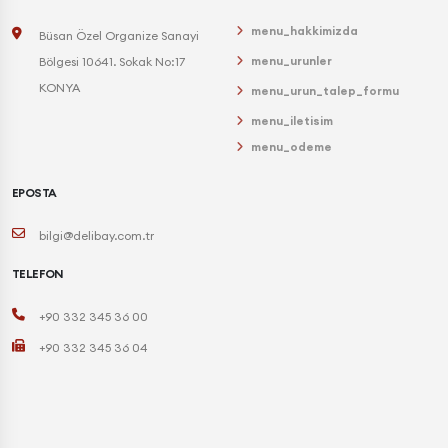
menu_hakkimizda
Büsan Özel Organize Sanayi
menu_urunler
Bölgesi 10641. Sokak No:17
KONYA
menu_urun_talep_formu
menu_iletisim
menu_odeme
EPOSTA
bilgi@delibay.com.tr
TELEFON
+90 332 345 36 00
+90 332 345 36 04