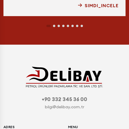
SIMDI_INCELE
+90 332 345 36 00
bilgi@delibay.com.tr
ADRES
MENU