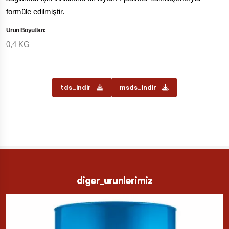
formüle edilmiştir.
Ürün Boyutları:
0,4 KG
tds_indir
msds_indir
diger_urunlerimiz