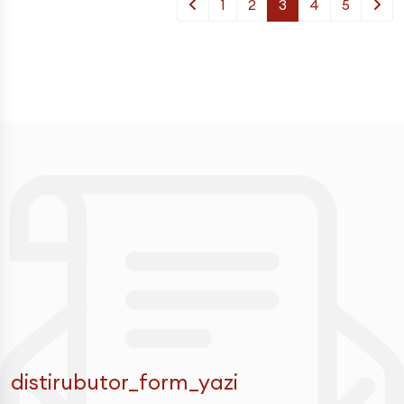
1
2
3
4
5
distirubutor_form_yazi